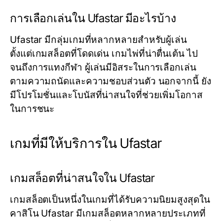
การเลือกเล่นใน Ufastar มีอะไรบ้าง
Ufastar มีกลุ่มเกมที่หลากหลายสำหรับผู้เล่น
ตั้งแต่เกมสล็อตที่โดดเด่น เกมไพ่ที่น่าตื่นเต้น ไป
จนถึงการแทงกีฬา ผู้เล่นมีอิสระในการเลือกเล่น
ตามความถนัดและความชอบส่วนตัว นอกจากนี้ ยัง
มีโปรโมชั่นและโบนัสที่น่าสนใจที่ช่วยเพิ่มโอกาส
ในการชนะ
เกมที่มีให้บริการใน Ufastar
เกมสล็อตที่น่าสนใจใน Ufastar
เกมสล็อตเป็นหนึ่งในเกมที่ได้รับความนิยมสูงสุดใน
คาสิโน Ufastar มีเกมสล็อตหลากหลายประเภทที่