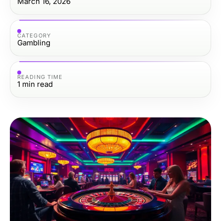
March 16, 2026
CATEGORY
Gambling
READING TIME
1
min read