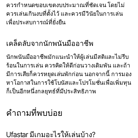
ควรกำหนดขอบเขตงบประมาณที่ชัดเจน โดยไม่
ควรเล่นเกินงบที่ตั้งไว้ และควรมีวินัยในการเล่น
เพื่อประสบการณ์ที่ยั่งยืน
เคล็ดลับจากนักพนันมืออาชีพ
นักพนันมืออาชีพมักแนะนำให้ผู้เล่นมีสติและไม่รีบ
ร้อนในการเล่น ควรคิดให้ดีก่อนวางเดิมพัน และถ้า
มีการเสียก็ควรหยุดเล่นพักก่อน นอกจากนี้ การมอง
หาโอกาสในการใช้โบนัสและโปรโมชั่นเพื่อเพิ่มทุน
ก็เป็นอีกหนึ่งกลยุทธ์ที่มีประสิทธิภาพ
คำถามที่พบบ่อย
Ufastar มีเกมอะไรให้เล่นบ้าง?