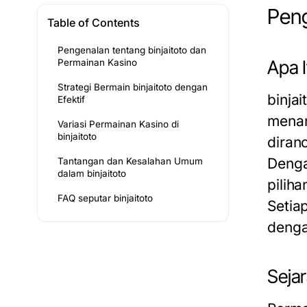
Peng
Table of Contents
Pengenalan tentang binjaitoto dan
Apa I
Permainan Kasino
Strategi Bermain binjaitoto dengan
binja
Efektif
menar
Variasi Permainan Kasino di
binjaitoto
diran
Denga
Tantangan dan Kesalahan Umum
dalam binjaitoto
pilih
FAQ seputar binjaitoto
Setia
denga
Seja