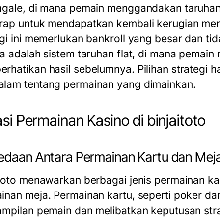
ngale, di mana pemain menggandakan taruhan 
rap untuk mendapatkan kembali kerugian mer
egi ini memerlukan bankroll yang besar dan tid
ya adalah sistem taruhan flat, di mana pemai
rhatikan hasil sebelumnya. Pilihan strategi
lam tentang permainan yang dimainkan.
asi Permainan Kasino di binjaitoto
edaan Antara Permainan Kartu dan Mej
itoto menawarkan berbagai jenis permainan ka
inan meja. Permainan kartu, seperti poker da
ampilan pemain dan melibatkan keputusan stra