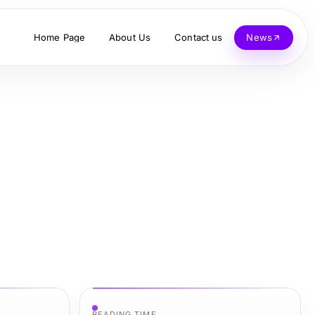
Home Page
About Us
Contact us
News
READING TIME