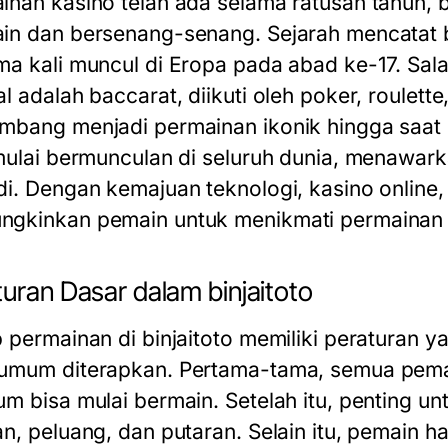
inan kasino telah ada selama ratusan tahun, 
in dan bersenang-senang. Sejarah mencatat 
ma kali muncul di Eropa pada abad ke-17. Sal
al adalah baccarat, diikuti oleh poker, roulet
mbang menjadi permainan ikonik hingga saat in
 mulai bermunculan di seluruh dunia, menawa
di. Dengan kemajuan teknologi, kasino online
gkinkan pemain untuk menikmati permainan 
uran Dasar dalam binjaitoto
p permainan di
binjaitoto
memiliki peraturan ya
umum diterapkan. Pertama-tama, semua pema
um bisa mulai bermain. Setelah itu, penting un
an, peluang, dan putaran. Selain itu, pemain 