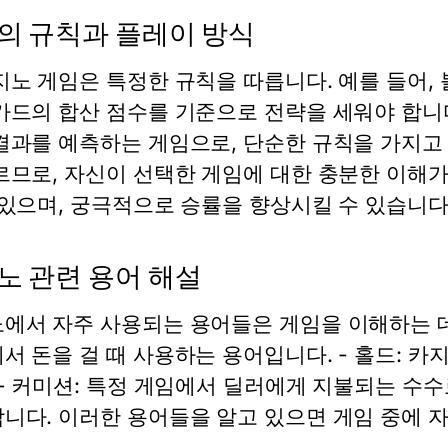
의 규칙과 플레이 방식
지노 게임은 특정한 규칙을 따릅니다. 예를 들어,
카드의 합산 점수를 기준으로 전략을 세워야 합니다
결과를 예측하는 게임으로, 단순한 규칙을 가지고
르므로, 자신이 선택한 게임에 대한 충분한 이해가
 있으며, 궁극적으로 승률을 향상시킬 수 있습니다
노 관련 용어 해설
에서 자주 사용되는 용어들은 게임을 이해하는 데 
서 돈을 걸 때 사용하는 용어입니다. - 홀드: 
 - 커미션: 특정 게임에서 딜러에게 지불되는 수수
니다. 이러한 용어들을 알고 있으면 게임 중에 자