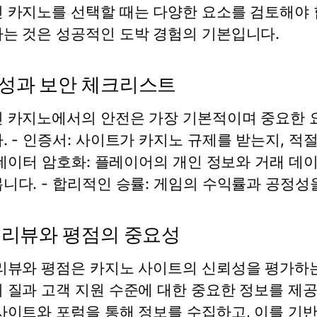
 카지노를 선택할 때는 다양한 요소를 검토해야 
는 것은 성공적인 도박 경험의 기본입니다.
성과 보안 체크리스트
 카지노에서의 안전은 가장 기본적이며 중요한 
. - 인증서: 사이트가 카지노 규제를 받는지, 
- 데이터 암호화: 플레이어의 개인 정보와 거래
니다. - 합리적인 승률: 게임의 수익률과 공정
 리뷰와 평점의 중요성
리뷰와 평점은 카지노 사이트의 신뢰성을 평가하는
 질과 고객 지원 수준에 대한 중요한 정보를 제공
사이트와 포럼을 통해 정보를 수집하고, 이를 기