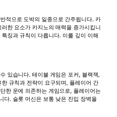
일반적으로 도박의 일종으로 간주됩니다. 카
 이러한 요소가 카지노의 매력을 증가시킵니
 특징과 규칙이 다릅니다. 이를 깊이 이해
수 있습니다. 테이블 게임은 포커, 블랙잭,
유한 규칙과 전략이 요구되며, 플레이어 간
간단한 운에 의존하는 게임으로, 플레이어는
다. 슬롯 머신은 보통 낮은 진입 장벽을