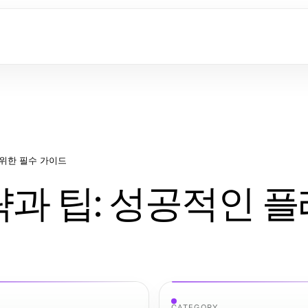
 위한 필수 가이드
과 팁: 성공적인 
CATEGORY