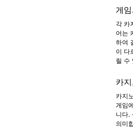
게임
각 카
어는 
하여 
이 다
릴 수
카지
카지노
게임에
니다.
의미합