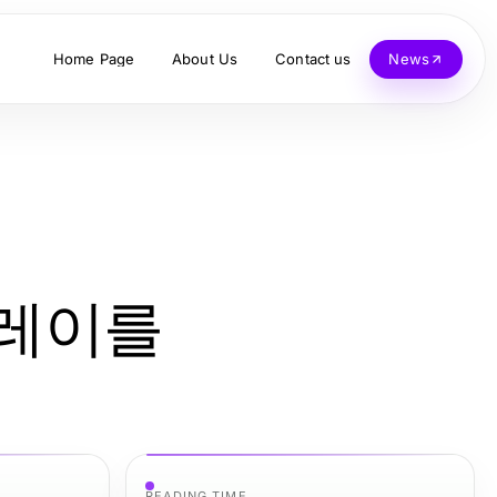
Home Page
About Us
Contact us
News
플레이를
READING TIME