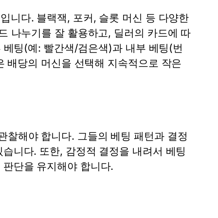
니다. 블랙잭, 포커, 슬롯 머신 등 다양한
카드 나누기를 잘 활용하고, 딜러의 카드에 따
 베팅(예: 빨간색/검은색)과 내부 베팅(번
낮은 배당의 머신을 선택해 지속적으로 작은
관찰해야 합니다. 그들의 베팅 패턴과 결정
있습니다. 또한, 감정적 결정을 내려서 베팅
 판단을 유지해야 합니다.