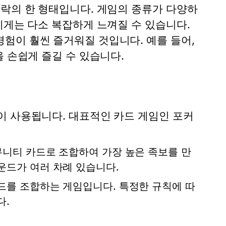
오락의 한 형태입니다. 게임의 종류가 다양하
에게는 다소 복잡하게 느껴질 수 있습니다.
험이 훨씬 즐거워질 것입니다. 예를 들어,
 손쉽게 즐길 수 있습니다.
이 사용됩니다. 대표적인 카드 게임인 포커
뮤니티 카드로 조합하여 가장 높은 족보를 만
운드가 여러 차례 있습니다.
드를 조합하는 게임입니다. 특정한 규칙에 따
다.