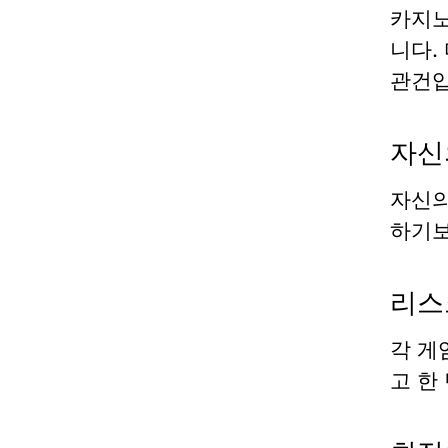
카지노
니다.
관건입
자신
자신의
하기보
리스
각 게
고 한