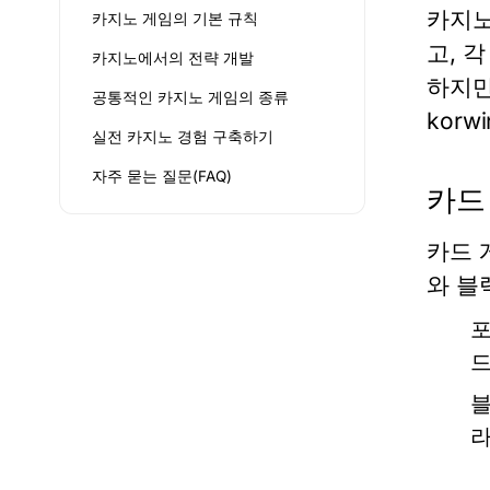
카지노
카지노 게임의 기본 규칙
고, 
카지노에서의 전략 개발
하지만
공통적인 카지노 게임의 종류
kor
실전 카지노 경험 구축하기
자주 묻는 질문(FAQ)
카드
카드 
와 블
포
드
블
라