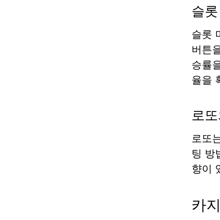
슬롯
슬롯 
버튼을
승률을
율을 
로또
로또는
팅 방
향이 
카지